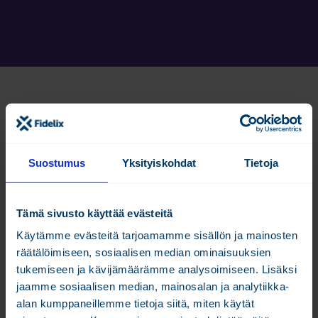
Tältä sivulta löydät Fidelixin virallisen Template-
ohjelmakirjaston. Kirjasto sisältää erilaisia
prosessikokonaisuuksia, esimerkiksi yleisimmille
Suostumus
Yksityiskohdat
Tietoja
lämmönjako- ja ilmanvaihtoprosesseille.
Template-ohjelmakirjasto sisältää Fidelixin kehittämiä,
Tämä sivusto käyttää evästeitä
valmiita prosessiohjelmia yleisille järjestelmille.
Käytämme evästeitä tarjoamamme sisällön ja mainosten
räätälöimiseen, sosiaalisen median ominaisuuksien
Template-tiedostot toimivat FX-Editor-ohjelmassa ja
tukemiseen ja kävijämäärämme analysoimiseen. Lisäksi
niillä voidaan generoida valmiita, muokattavissa olevia
jaamme sosiaalisen median, mainosalan ja analytiikka-
prosesseja. Templatea käyttämällä saat projektiin
alan kumppaneillemme tietoja siitä, miten käytät
prosessien käyttöliittymägrafiikat, IEC-ohjelmat sekä