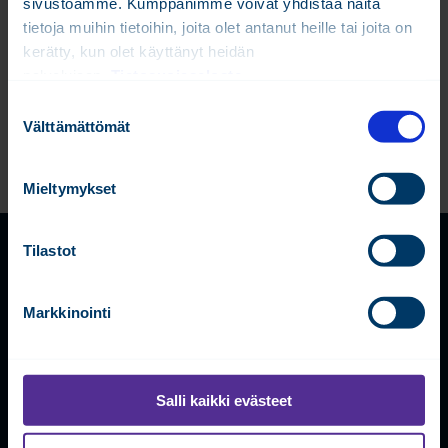
sivustoamme. Kumppanimme voivat yhdistää näitä
pistetietokannan.
tietoja muihin tietoihin, joita olet antanut heille tai joita on
kerätty, kun olet käyttänyt heidän
Kirjastosta löytyy myös prosessien toimintaselostukset
palvelujaan.
Tietosuojaseloste
sekä Template-ohjelmakirjaston käyttöohje.
S
Välttämättömät
u
Lataa template ohjelmakirjasto
o
s
Mieltymykset
t
u
m
Tilastot
u
k
Markkinointi
s
Tietosuojaseloste
e
n
© 2026 Fidelix Oy
v
Salli kaikki evästeet
a
Ota yhteyttä
l