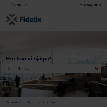
Svenska
Visa undermenyer för översättningar
Mer support
Hur kan vi hjälpa?
Det finns inga förslag eftersom sökfältet är tomt.
Knowledge Base
Products