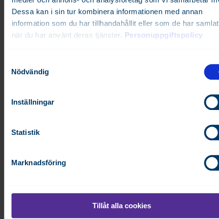
Dessa kan i sin tur kombinera informationen med annan
information som du har tillhandahållit eller som de har samlat
när du har använt deras tjänster.
Personuppgiftspolicy
S
Datasheet (www.fidelix.com):
FI
,
EN
, SE, NO,
FR
, DK,
DE
,
Nödvändig
a
m
t
Inställningar
y
Relaterade artiklar
c
FX-EXT-PROBE-OW
k
Statistik
e
FX-WMBUS-OD-PIR
s
Marknadsföring
FX-OD-CORNER
v
a
FX-SPIDER
l
FX-ANT-868-PR-3LW
Tillåt alla cookies