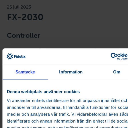
25 juli 2023
FX-2030
Controller
Out of production. replacement product is Fx-2030A.
FX-2030 controller with a 10.4″ touch screen.
Latest program version v11.50.41, published in 18.3.2020.
Samtycke
Information
Om
Download the Datasheet:
FI
EN
FR
RU
DE
CH
Denna webbplats använder cookies
Vi använder enhetsidentifierare för att anpassa innehållet oc
annonserna till användarna, tillhandahålla funktioner för socia
medier och analysera vår trafik. Vi vidarebefordrar även såd
identifierare och annan information från din enhet till de socia
medier och annons- och analysföretag som vi samarbetar m