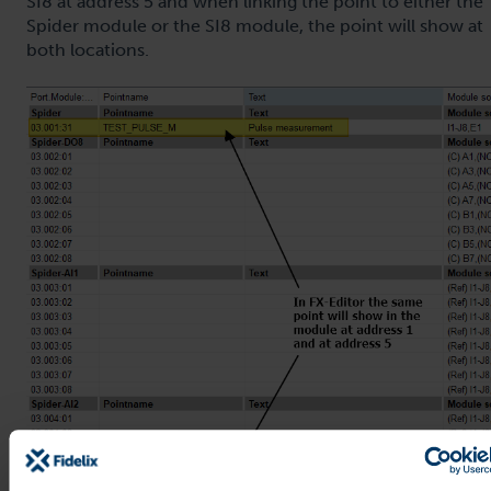
SI8 at address 5 and when linking the point to either the
Spider module or the SI8 module, the point will show at
both locations.