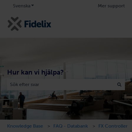
Svenska
Visa undermenyer för översättningar
Mer support
Hur kan vi hjälpa?
Det finns inga förslag eftersom sökfältet är tomt.
Knowledge Base
FAQ - Databank
FX Controller