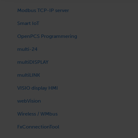
Technical bulletin
Modbus TCP-IP server
Program Library
Smart IoT
OpenPCS Programmering
multi-24
multiDISPLAY
multiLINK
VISIO display HMI
webVision
Wireless / WMbus
FxConnectionTool