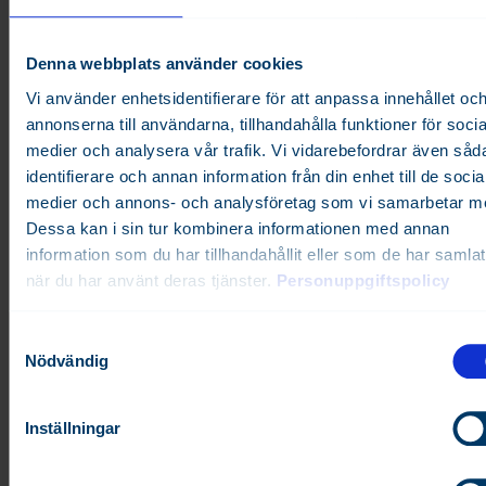
Denna webbplats använder cookies
Multi-24 controller has more points than the Multi-16
Vi använder enhetsidentifierare för att anpassa innehållet oc
controller.
annonserna till användarna, tillhandahålla funktioner för socia
medier och analysera vår trafik. Vi vidarebefordrar även såd
Programming with IEC.
identifierare och annan information från din enhet till de socia
medier och annons- och analysföretag som vi samarbetar m
Multi-24 based
OEM product software versions
.
Dessa kan i sin tur kombinera informationen med annan
information som du har tillhandahållit eller som de har samlat
när du har använt deras tjänster.
Personuppgiftspolicy
Relaterade artiklar
S
Nödvändig
a
FX-SPIDER Centalenhet
m
t
Multi-16 -huonesäädin poistuu käytöstä (news 6.10.2023)
Inställningar
y
MULTI-16
c