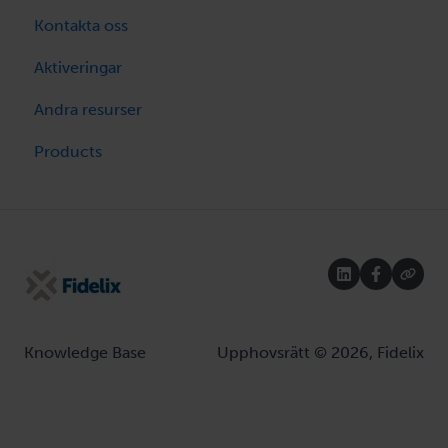
Kontakta oss
FX Controller
Aktiveringar
FX-Editor
Andra resurser
Vidarebefordran av larm
Products
Modbus TCP-IP server
Smart IoT
OpenPCS Programmering
multi-24
multiDISPLAY
Knowledge Base
Upphovsrätt © 2026, Fidelix
multiLINK
VISIO display HMI
webVision