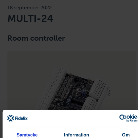
18 september 2022
MULTI-24
Room controller
Samtycke
Information
Om