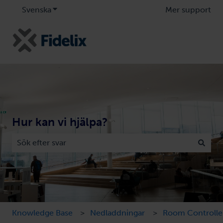
Svenska
Visa undermenyer för översättningar
Mer support
Hur kan vi hjälpa?
Det finns inga förslag eftersom sökfältet är tomt.
Knowledge Base
Nedladdningar
Room Controlle